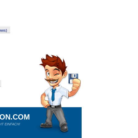
ows)
ION.COM
HT EINFACH!