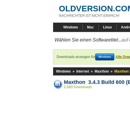
OLDVERSION.CO
NACHRICHTER IST NICHT EINFACH!
Windows
Mac
Linux
Andr
Wählen Sie einen Softwaretitel...
auf 
Downloads anzeigen für
Alle Dow
Windows
Windows
»
Internet
»
Maxthon
»
Maxthon 3
Maxthon 3.4.3 Build 600 (
2.080 Downloads