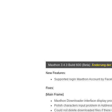
Maxthon 3.4.3 Build 600 (Beta)
Änderung der 
New Features:
Supported login Maxthon Account by Face
Fixes:
[Main Frame]
Maxthon Downloader interface display pr
Polish characters input problem in Addres
Could not delete downloaded files if there