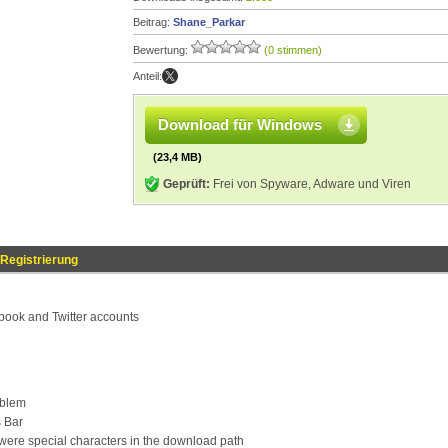
Beitrag:
Shane_Parkar
Bewertung:
(0 stimmen)
Anteil:
Download für Windows
(23,4 MB)
Geprüft:
Frei von Spyware, Adware und Viren
Registrierung
book and Twitter accounts
oblem
s Bar
 were special characters in the download path