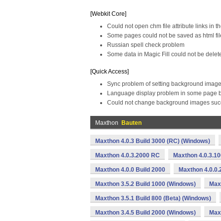
[Webkit Core]
Could not open chm file attribute links in 
Some pages could not be saved as html fil
Russian spell check problem
Some data in Magic Fill could not be delet
[Quick Access]
Sync problem of setting background image
Language display problem in some page b
Could not change background images suc
Maxthon
Bauten
Maxthon 4.0.3 Build 3000 (RC) (Windows)
Maxthon 4.0.3.2000 RC
Maxthon 4.0.3.1
Maxthon 4.0.0 Build 2000
Maxthon 4.0.0.
Maxthon 3.5.2 Build 1000 (Windows)
Max
Maxthon 3.5.1 Build 800 (Beta) (Windows)
Maxthon 3.4.5 Build 2000 (Windows)
Maxt