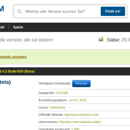
M
oid
Spiele
die version, die sie lieben!
Stäbe:
29.
nloads anzeigen
.4.3 Build 600 (Beta)
Beta)
Verfügbare Downloads:
Windows
Dateigröße:
23,4 MB
Erscheinungsdatum:
Jul 27, 2012
Lizenz:
Unbekannt
Offizielle Website:
http://www.maxthon.com
Unternehmen:
Maxthon International Limited
Downloads insgesamt:
2.080