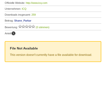
Offizielle Website:
http://www.icq.com
Unternehmen:
ICQ
Downloads insgesamt:
259
Beitrag:
Shane_Parkar
Bewertung:
(0 stimmen)
Anteil:
File Not Available
This version doesn't currently have a file available for download.