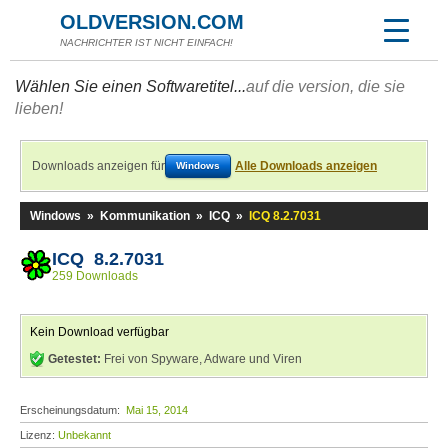
OLDVERSION.COM
NACHRICHTER IST NICHT EINFACH!
Wählen Sie einen Softwaretitel...
auf die version, die sie
lieben!
Downloads anzeigen für
Alle Downloads anzeigen
Windows
Windows
»
Kommunikation
»
ICQ
»
ICQ 8.2.7031
ICQ 8.2.7031
259 Downloads
Kein Download verfügbar
Getestet:
Frei von Spyware, Adware und Viren
Erscheinungsdatum:
Mai 15, 2014
Lizenz:
Unbekannt