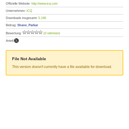
Offizielle Website:
http://www.icq.com
Unternehmen:
ICQ
Downloads insgesamt:
5.196
Beitrag:
Shane_Parkar
Bewertung:
(0 stimmen)
Anteil:
File Not Available
This version doesn't currently have a file available for download.