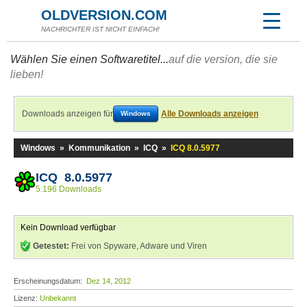
OLDVERSION.COM
NACHRICHTER IST NICHT EINFACH!
Wählen Sie einen Softwaretitel...
auf die version, die sie
lieben!
Downloads anzeigen für
Alle Downloads anzeigen
Windows
Windows
»
Kommunikation
»
ICQ
»
ICQ 8.0.5977
ICQ 8.0.5977
5.196 Downloads
Kein Download verfügbar
Getestet:
Frei von Spyware, Adware und Viren
Erscheinungsdatum:
Dez 14, 2012
Lizenz:
Unbekannt