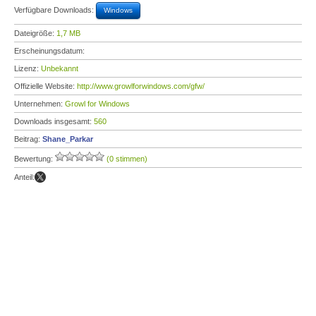
Verfügbare Downloads:
Windows
Dateigröße:
1,7 MB
Erscheinungsdatum:
Lizenz:
Unbekannt
Offizielle Website:
http://www.growlforwindows.com/gfw/
Unternehmen:
Growl for Windows
Downloads insgesamt:
560
Beitrag:
Shane_Parkar
Bewertung:
(0 stimmen)
Anteil: