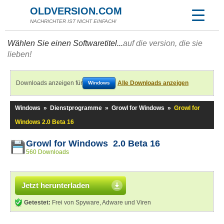
OLDVERSION.COM
NACHRICHTER IST NICHT EINFACH!
Wählen Sie einen Softwaretitel...
auf die version, die sie
lieben!
Downloads anzeigen für
Alle Downloads anzeigen
Windows
Windows
»
Dienstprogramme
»
Growl for Windows
»
Growl for
Windows 2.0 Beta 16
Growl for Windows 2.0 Beta 16
560 Downloads
Jetzt herunterladen
Getestet:
Frei von Spyware, Adware und Viren