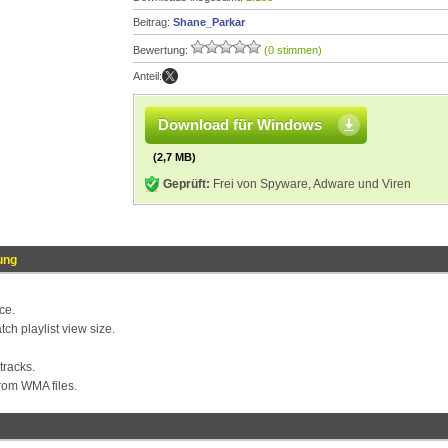
Beitrag:
Shane_Parkar
Bewertung:
(0 stimmen)
Anteil:
Download für Windows
(2,7 MB)
Geprüft:
Frei von Spyware, Adware und Viren
ung
ce.
tch playlist view size.
tracks.
from WMA files.