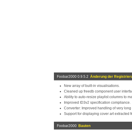
Foobar2000 0.9.5.2
Änderung der Registrier
New array of built-in visualisations.
Cleaned up freedb component user interfa
Ability to auto-resize playlist columns to ma
Improved ID3v2 specification compliance.
Converter: Improved handling of very long 
Support for displaying cover art extracted 
Foobar2000
Bauten