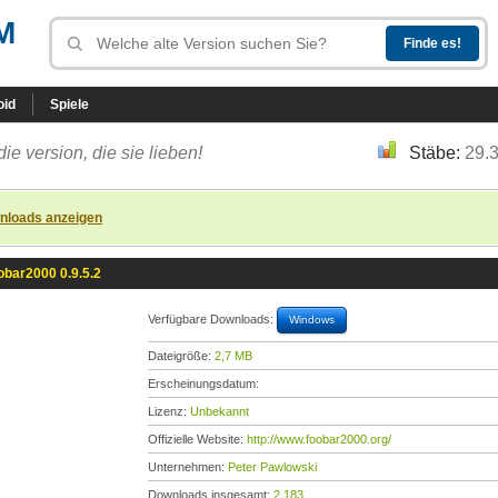
M
oid
Spiele
die version, die sie lieben!
Stäbe:
29.
nloads anzeigen
obar2000 0.9.5.2
Verfügbare Downloads:
Windows
Dateigröße:
2,7 MB
Erscheinungsdatum:
Lizenz:
Unbekannt
Offizielle Website:
http://www.foobar2000.org/
Unternehmen:
Peter Pawlowski
Downloads insgesamt:
2.183