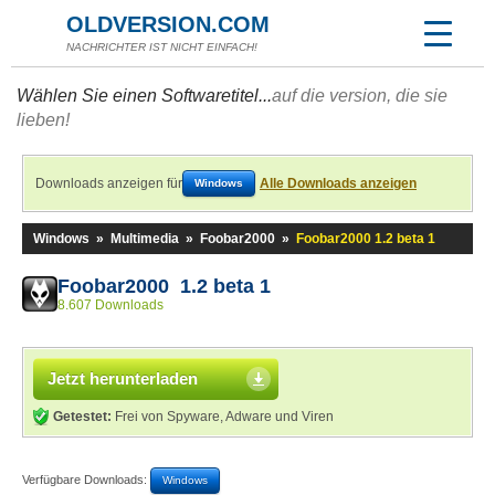
OLDVERSION.COM
NACHRICHTER IST NICHT EINFACH!
Wählen Sie einen Softwaretitel...
auf die version, die sie
lieben!
Downloads anzeigen für
Alle Downloads anzeigen
Windows
Windows
»
Multimedia
»
Foobar2000
»
Foobar2000 1.2 beta 1
Foobar2000 1.2 beta 1
8.607 Downloads
Jetzt herunterladen
Getestet:
Frei von Spyware, Adware und Viren
Verfügbare Downloads:
Windows