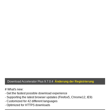
Download Accelerator Plus 9.7.0.4
Änderung der Registrierung
# What's new:
- Get the fastest possible download experience
- Supporting the latest browser updates (Firefox5, Chrome12, IE9)
- Customized for 42 different languages
- Optimized for HTTPS downloads