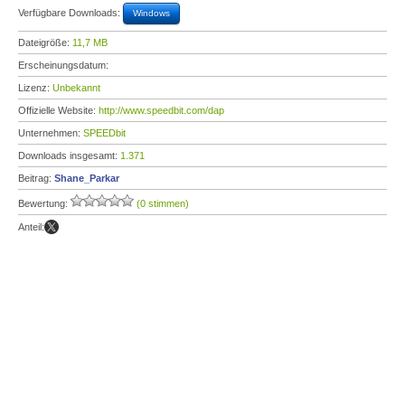
Verfügbare Downloads:
Windows
Dateigröße:
11,7 MB
Erscheinungsdatum:
Lizenz:
Unbekannt
Offizielle Website:
http://www.speedbit.com/dap
Unternehmen:
SPEEDbit
Downloads insgesamt:
1.371
Beitrag:
Shane_Parkar
Bewertung:
(0 stimmen)
Anteil: