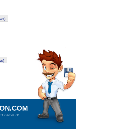
ows)
ws)
ION.COM
HT EINFACH!