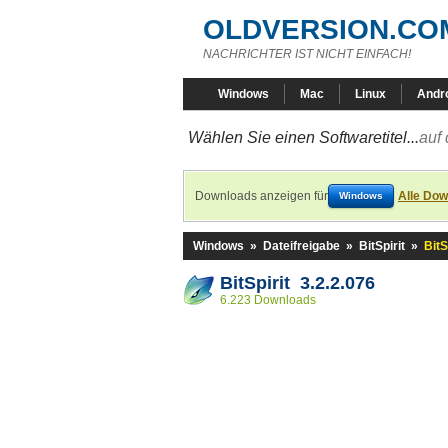
OLDVERSION.CO
NACHRICHTER IST NICHT EINFACH!
Windows
Mac
Linux
Andr
Wählen Sie einen Softwaretitel...
auf 
Downloads anzeigen für
Alle Dow
Windows
Windows
»
Dateifreigabe
»
BitSpirit
»
BitS
BitSpirit 3.2.2.076
6.223 Downloads