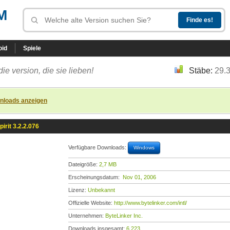
M
oid
Spiele
die version, die sie lieben!
Stäbe:
29.
nloads anzeigen
pirit 3.2.2.076
Verfügbare Downloads:
Windows
Dateigröße:
2,7 MB
Erscheinungsdatum:
Nov 01, 2006
Lizenz:
Unbekannt
Offizielle Website:
http://www.bytelinker.com/intl/
Unternehmen:
ByteLinker Inc.
Downloads insgesamt:
6.223