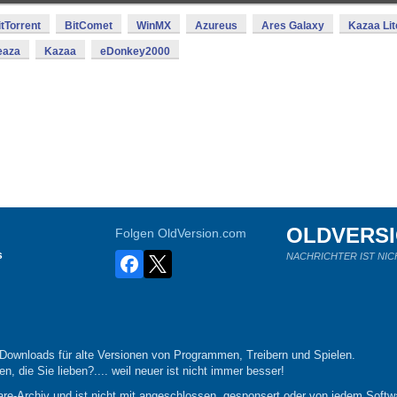
itTorrent
BitComet
WinMX
Azureus
Ares Galaxy
Kazaa Lit
eaza
Kazaa
eDonkey2000
OLDVERS
Folgen OldVersion.com
s
NACHRICHTER IST NIC
-Downloads für alte Versionen von Programmen, Treibern und Spielen.
n, die Sie lieben?.... weil neuer ist nicht immer besser!
re-Archiv und ist nicht mit angeschlossen, gesponsert oder von jedem Softwa