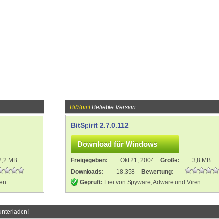
BitSpirit
Beliebte Version
BitSpirit 2.7.0.112
2,2 MB
Freigegeben:
Okt 21, 2004
Größe:
3,8 MB
Downloads:
18.358
Bewertung:
ren
Geprüft:
Frei von Spyware, Adware und Viren
unterladen!