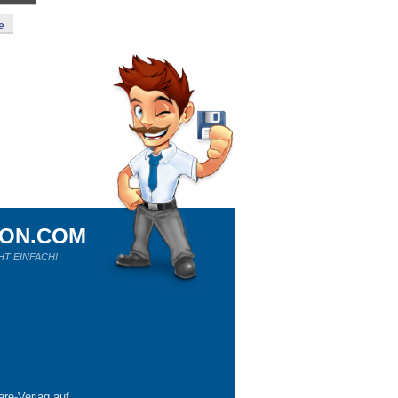
e
ION.COM
HT EINFACH!
re-Verlag auf