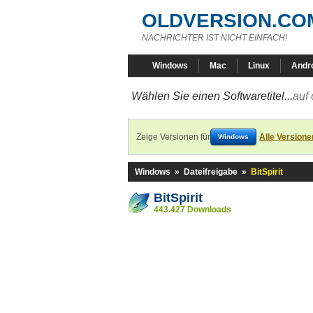
OLDVERSION.CO
NACHRICHTER IST NICHT EINFACH!
Windows
Mac
Linux
Andr
Wählen Sie einen Softwaretitel...
auf 
Zeige Versionen für
Alle Versione
Windows
Windows
»
Dateifreigabe
»
BitSpirit
BitSpirit
443.427 Downloads