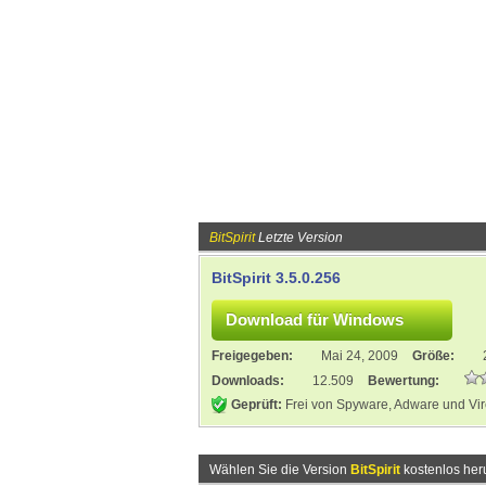
BitSpirit
Letzte Version
BitSpirit 3.5.0.256
Freigegeben:
Mai 24, 2009
Größe:
Downloads:
12.509
Bewertung:
Geprüft:
Frei von Spyware, Adware und Vi
Wählen Sie die Version
BitSpirit
kostenlos her