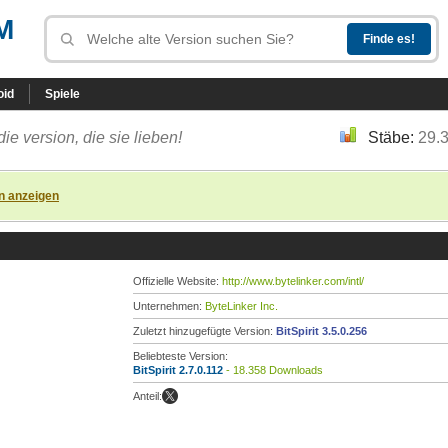
M
oid
Spiele
die version, die sie lieben!
Stäbe:
29.
n anzeigen
Offizielle Website:
http://www.bytelinker.com/intl/
Unternehmen:
ByteLinker Inc.
Zuletzt hinzugefügte Version:
BitSpirit 3.5.0.256
Beliebteste Version:
BitSpirit 2.7.0.112
- 18.358 Downloads
Anteil: