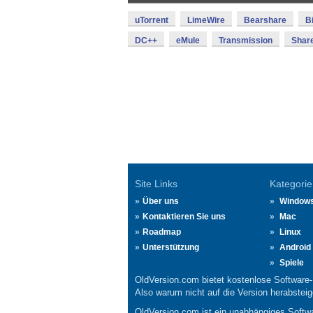
uTorrent
LimeWire
Bearshare
B
DC++
eMule
Transmission
Shar
Site Links
Kategorie
Über uns
Window
Kontaktieren Sie uns
Mac
Roadmap
Linux
Unterstützung
Android
Spiele
OldVersion.com bietet kostenlose Software
Also warum nicht auf die Version herabsteige
OldVersion.com ist ein unabhängiges Softwa