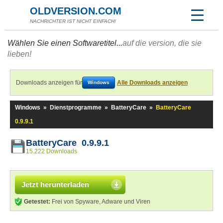
OLDVERSION.COM
NACHRICHTER IST NICHT EINFACH!
Wählen Sie einen Softwaretitel...
auf die version, die sie
lieben!
Downloads anzeigen für
Alle Downloads anzeigen
Windows
Windows
»
Dienstprogramme
»
BatteryCare
»
BatteryCare
0.9.9.1
BatteryCare 0.9.9.1
15.222 Downloads
Jetzt herunterladen
Getestet:
Frei von Spyware, Adware und Viren