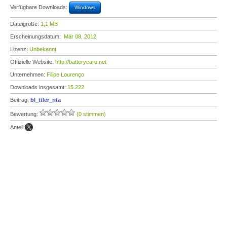
Verfügbare Downloads:
Windows
Dateigröße:
1,1 MB
Erscheinungsdatum:
Mär 08, 2012
Lizenz:
Unbekannt
Offizielle Website:
http://batterycare.net
Unternehmen:
Filipe Lourenço
Downloads insgesamt:
15.222
Beitrag:
bl_ttler_rita
Bewertung:
(0 stimmen)
Anteil: