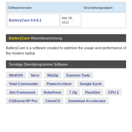
Softwareversion
Erscheinungsdatum
Mär 08,
BatteryCare 0.9.9.1
2012
BatteryCare
Warenbezeichnung
BatteryCare is a software created to optimize the usage and performance of
the modern laptop
Sonstige Dienstprogramme Software
WinRAR
Nero
WinZip
Daemon Tools
Total Commander
PowerArchiver
Google Earth
.Net Framework
RoboForm
7 Zip
FlashGet
CPU Z
CDBurnerXP Pro
CloneCD
Download Accelerator