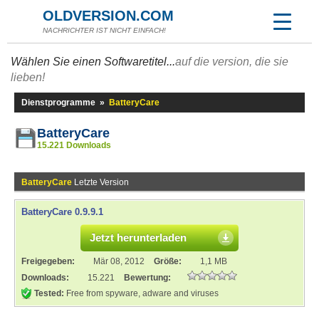
OLDVERSION.COM
NACHRICHTER IST NICHT EINFACH!
Wählen Sie einen Softwaretitel...
auf die version, die sie
lieben!
Dienstprogramme
»
BatteryCare
BatteryCare
15.221 Downloads
BatteryCare
Letzte Version
BatteryCare 0.9.9.1
Jetzt herunterladen
Freigegeben:
Mär 08, 2012
Größe:
1,1 MB
Downloads:
15.221
Bewertung:
Tested:
Free from spyware, adware and viruses