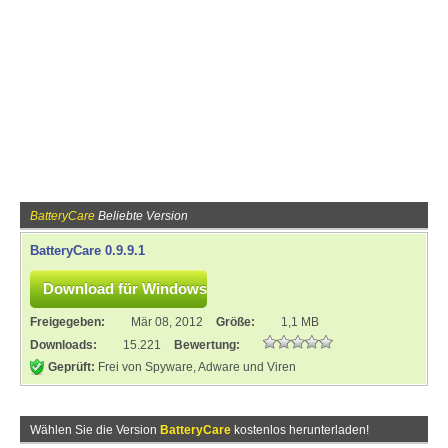
BatteryCare
Beliebte Version
BatteryCare 0.9.9.1
Freigegeben:
Mär 08, 2012
Größe:
1,1 MB
Downloads:
15.221
Bewertung:
Geprüft:
Frei von Spyware, Adware und Viren
Wählen Sie die Version
BatteryCare
kostenlos herunterladen!