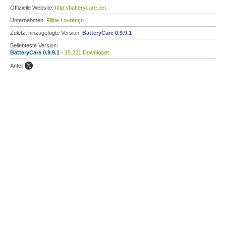
Offizielle Website:
http://batterycare.net
Unternehmen:
Filipe Lourenço
Zuletzt hinzugefügte Version:
BatteryCare 0.9.9.1
Beliebteste Version:
BatteryCare 0.9.9.1
- 15.221 Downloads
Anteil: