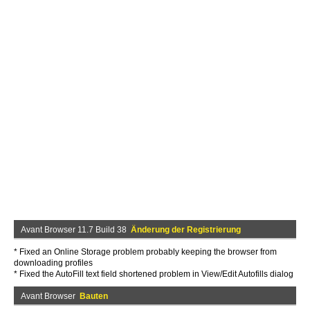
Avant Browser 11.7 Build 38
Änderung der Registrierung
* Fixed an Online Storage problem probably keeping the browser from
downloading profiles
* Fixed the AutoFill text field shortened problem in View/Edit Autofills dialog
Avant Browser
Bauten