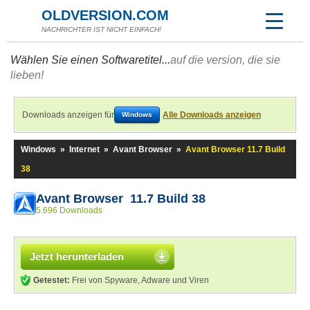
OLDVERSION.COM
NACHRICHTER IST NICHT EINFACH!
Wählen Sie einen Softwaretitel...
auf die version, die sie
lieben!
Downloads anzeigen für
Alle Downloads anzeigen
Windows
Windows
»
Internet
»
Avant Browser
»
Avant Browser 11.7 Build
38
Avant Browser 11.7 Build 38
5.696 Downloads
Jetzt herunterladen
Getestet:
Frei von Spyware, Adware und Viren