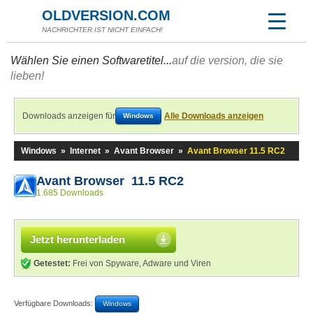
OLDVERSION.COM
NACHRICHTER IST NICHT EINFACH!
Wählen Sie einen Softwaretitel...
auf die version, die sie
lieben!
Downloads anzeigen für
Alle Downloads anzeigen
Windows
Windows
»
Internet
»
Avant Browser
»
Avant Browser 11.5 RC2
Avant Browser 11.5 RC2
1.685 Downloads
Jetzt herunterladen
Getestet:
Frei von Spyware, Adware und Viren
Verfügbare Downloads:
Windows