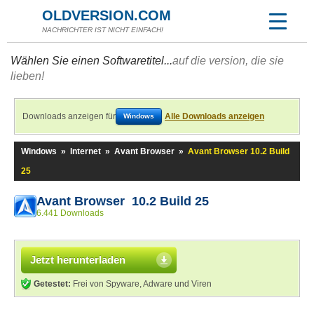
OLDVERSION.COM
NACHRICHTER IST NICHT EINFACH!
Wählen Sie einen Softwaretitel...
auf die version, die sie
lieben!
Downloads anzeigen für
Alle Downloads anzeigen
Windows
Windows
»
Internet
»
Avant Browser
»
Avant Browser 10.2 Build
25
Avant Browser 10.2 Build 25
6.441 Downloads
Jetzt herunterladen
Getestet:
Frei von Spyware, Adware und Viren