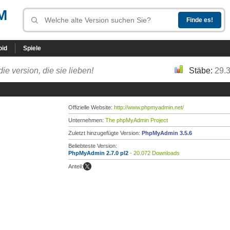
M
oid
Spiele
die version, die sie lieben!
Stäbe:
29.
Offizielle Website:
http://www.phpmyadmin.net/
Unternehmen:
The phpMyAdmin Project
Zuletzt hinzugefügte Version:
PhpMyAdmin 3.5.6
Beliebteste Version:
PhpMyAdmin 2.7.0 pl2
- 20.072 Downloads
Anteil: