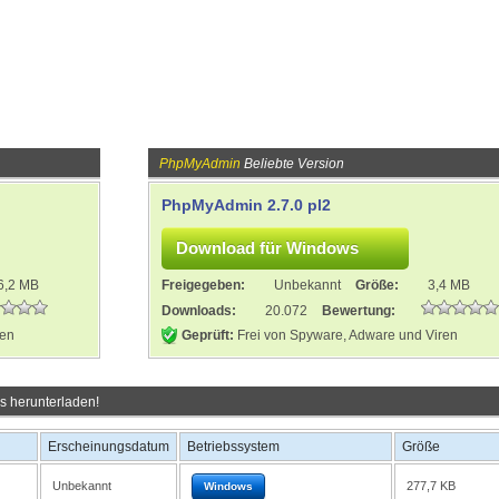
PhpMyAdmin
Beliebte Version
PhpMyAdmin 2.7.0 pl2
6,2 MB
Freigegeben:
Unbekannt
Größe:
3,4 MB
Downloads:
20.072
Bewertung:
ren
Geprüft:
Frei von Spyware, Adware und Viren
s herunterladen!
Erscheinungsdatum
Betriebssystem
Größe
Unbekannt
277,7 KB
Windows