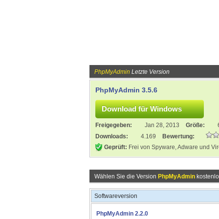
PhpMyAdmin
Letzte Version
PhpMyAdmin 3.5.6
Freigegeben:
Jan 28, 2013
Größe:
Downloads:
4.169
Bewertung:
Geprüft:
Frei von Spyware, Adware und Vi
Wählen Sie die Version
PhpMyAdmin
kostenlo
Softwareversion
PhpMyAdmin 2.2.0