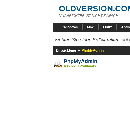
OLDVERSION.CO
NACHRICHTER IST NICHT EINFACH!
Windows
Mac
Linux
Andr
Wählen Sie einen Softwaretitel...
auf 
Entwicklung
»
PhpMyAdmin
PhpMyAdmin
435.661 Downloads