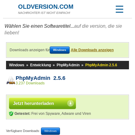
OLDVERSION.COM
NACHRICHTER IST NICHT EINFACH!
Wählen Sie einen Softwaretitel...
auf die version, die sie
lieben!
Downloads anzeigen für
Alle Downloads anzeigen
Windows
Windows
»
Entwicklung
»
PhpMyAdmin
»
PhpMyAdmin 2.5.6
PhpMyAdmin 2.5.6
3.237 Downloads
Jetzt herunterladen
Getestet:
Frei von Spyware, Adware und Viren
Verfügbare Downloads:
Windows