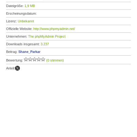
Dateigröße:
1,9 MB
Erscheinungsdatum:
Lizenz:
Unbekannt
Offizielle Website:
http://www.phpmyadmin.net/
Unternehmen:
The phpMyAdmin Project
Downloads insgesamt:
3.237
Beitrag:
Shane_Parkar
Bewertung:
(0 stimmen)
Anteil: