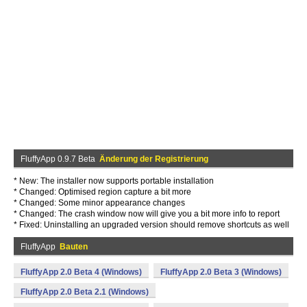
FluffyApp 0.9.7 Beta
Änderung der Registrierung
* New: The installer now supports portable installation
* Changed: Optimised region capture a bit more
* Changed: Some minor appearance changes
* Changed: The crash window now will give you a bit more info to report
* Fixed: Uninstalling an upgraded version should remove shortcuts as well
FluffyApp
Bauten
FluffyApp 2.0 Beta 4 (Windows)
FluffyApp 2.0 Beta 3 (Windows)
FluffyApp 2.0 Beta 2.1 (Windows)