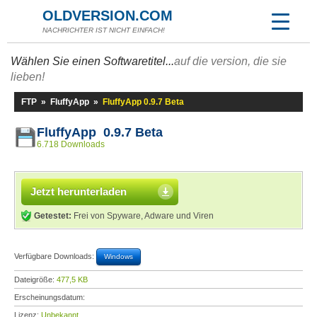
OLDVERSION.COM
NACHRICHTER IST NICHT EINFACH!
Wählen Sie einen Softwaretitel...
auf die version, die sie
lieben!
FTP
»
FluffyApp
»
FluffyApp 0.9.7 Beta
FluffyApp 0.9.7 Beta
6.718 Downloads
Jetzt herunterladen
Getestet:
Frei von Spyware, Adware und Viren
Verfügbare Downloads:
Windows
Dateigröße:
477,5 KB
Erscheinungsdatum:
Lizenz:
Unbekannt