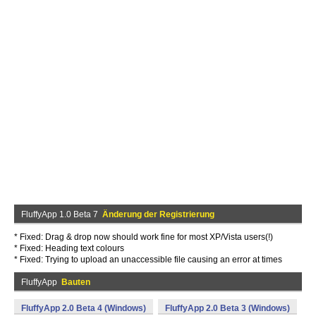
FluffyApp 1.0 Beta 7
Änderung der Registrierung
* Fixed: Drag & drop now should work fine for most XP/Vista users(!)
* Fixed: Heading text colours
* Fixed: Trying to upload an unaccessible file causing an error at times
FluffyApp
Bauten
FluffyApp 2.0 Beta 4 (Windows)
FluffyApp 2.0 Beta 3 (Windows)