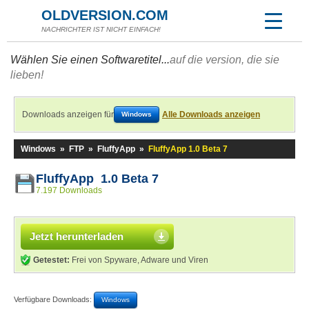
OLDVERSION.COM
NACHRICHTER IST NICHT EINFACH!
Wählen Sie einen Softwaretitel...
auf die version, die sie
lieben!
Downloads anzeigen für
Alle Downloads anzeigen
Windows
Windows
»
FTP
»
FluffyApp
»
FluffyApp 1.0 Beta 7
FluffyApp 1.0 Beta 7
7.197 Downloads
Jetzt herunterladen
Getestet:
Frei von Spyware, Adware und Viren
Verfügbare Downloads:
Windows