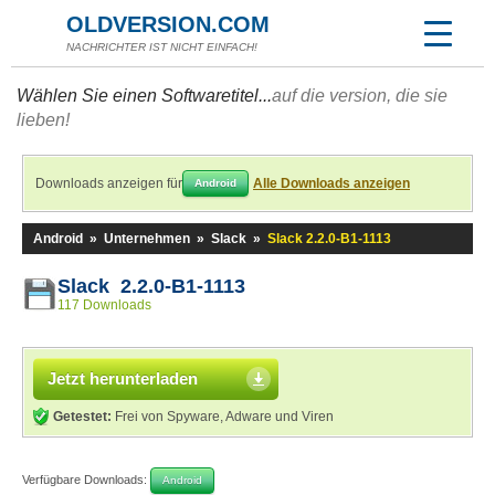
OLDVERSION.COM
NACHRICHTER IST NICHT EINFACH!
Wählen Sie einen Softwaretitel...
auf die version, die sie
lieben!
Downloads anzeigen für
Alle Downloads anzeigen
Android
Android
»
Unternehmen
»
Slack
»
Slack 2.2.0-B1-1113
Slack 2.2.0-B1-1113
117 Downloads
Jetzt herunterladen
Getestet:
Frei von Spyware, Adware und Viren
Verfügbare Downloads:
Android