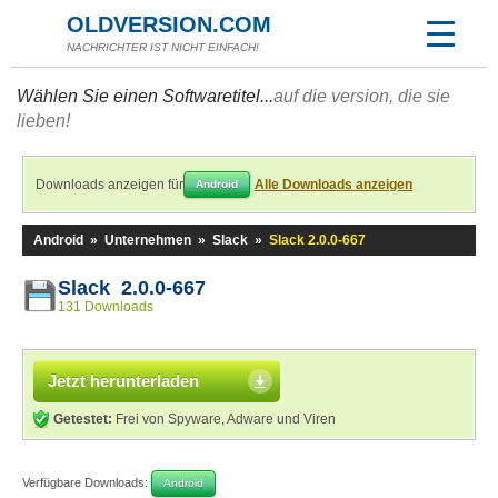
OLDVERSION.COM
NACHRICHTER IST NICHT EINFACH!
Wählen Sie einen Softwaretitel...
auf die version, die sie
lieben!
Downloads anzeigen für
Alle Downloads anzeigen
Android
Android
»
Unternehmen
»
Slack
»
Slack 2.0.0-667
Slack 2.0.0-667
131 Downloads
Jetzt herunterladen
Getestet:
Frei von Spyware, Adware und Viren
Verfügbare Downloads:
Android