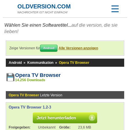
OLDVERSION.COM
NACHRICHTER IST NICHT EINFACH!
Wählen Sie einen Softwaretitel...
auf die version, die sie
lieben!
Zeige Versionen für
Alle Versionen anzeigen
Android
Android
»
Kommunikation
»
Opera TV Browser
Opera TV Browser
14.256 Downloads
Opera TV Browser
Letzte Version
Opera TV Browser 1.2-3
Jetzt herunterladen
Freigegeben:
Unbekannt
Größe:
23,6 MB