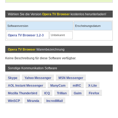
Wählen Sie die Version
Opera TV Browser
kostenlos herunterladen!
Softwareversion
Erscheinungsdatum
Opera TV Browser 1.2-3
Unbekannt
Opera TV Browser
Warenbezeichnung
Keine Beschreibung für diese Software verfügbar.
Sonstige Kommunikation Software
Skype
Yahoo Messenger
MSN Messenger
AOL Instant Messenger
ManyCam
mIRC
X-Lite
Mozilla Thunderbird
ICQ
Trillian
Gaim
Firefox
WinSCP
Miranda
IncrediMail