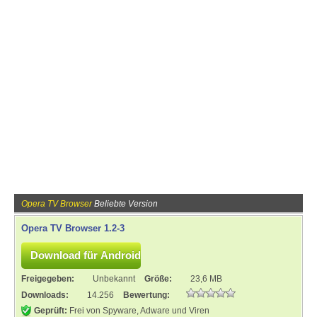
Opera TV Browser
Beliebte Version
Opera TV Browser 1.2-3
Freigegeben:
Unbekannt
Größe:
23,6 MB
Downloads:
14.256
Bewertung:
Geprüft:
Frei von Spyware, Adware und Viren