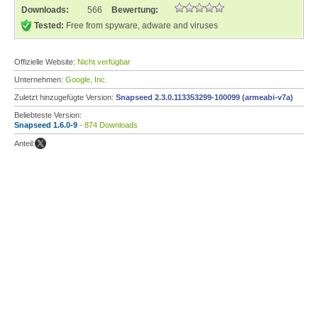
Downloads:
566
Bewertung:
Tested:
Free from spyware, adware and viruses
Offizielle Website:
Nicht verfügbar
Unternehmen:
Google, Inc.
Zuletzt hinzugefügte Version:
Snapseed 2.3.0.113353299-100099 (armeabi-v7a)
Beliebteste Version:
Snapseed 1.6.0-9
- 874 Downloads
Anteil: