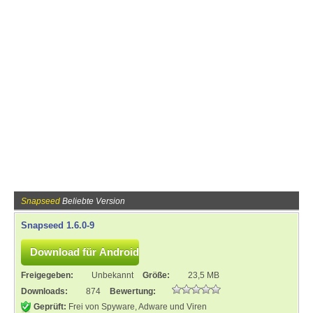
Snapseed
Beliebte Version
Snapseed 1.6.0-9
Freigegeben:
Unbekannt
Größe:
23,5 MB
Downloads:
874
Bewertung:
Geprüft:
Frei von Spyware, Adware und Viren