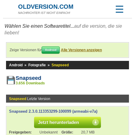
OLDVERSION.COM
NACHRICHTER IST NICHT EINFACH!
Wählen Sie einen Softwaretitel...
auf die version, die sie
lieben!
Zeige Versionen für
Alle Versionen anzeigen
Android
Android
»
Fotografie
»
Snapseed
Snapseed
3.656 Downloads
Snapseed
Letzte Version
Snapseed 2.3.0.113353299-100099 (armeabi-v7a)
Jetzt herunterladen
Freigegeben:
Unbekannt
Größe:
20,7 MB