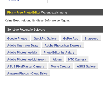
Pixlr – Free Photo Editor
Warenbezeichnung
Keine Beschreibung für diese Software verfügbar.
Sonstige Fotografie Software
Google Photos
QuickPic Gallery
GoPro App
Snapseed
Adobe Illustrator Draw
Adobe Photoshop Express
Adobe Photoshop Mix
Photo Editor by Aviary
Adobe Photoshop Lightroom
Album
HTC Camera
ASUS PixelMaster Camera
Movie Creator
ASUS Gallery
Amazon Photos - Cloud Drive