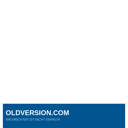
OLDVERSION.COM
NACHRICHTER IST NICHT EINFACH!