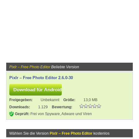
Pixlr – Free Photo Editor
Beliebte Version
Pixlr – Free Photo Editor 2.6.0-30
Freigegeben:
Unbekannt
Größe:
13,0 MB
Downloads:
1.129
Bewertung:
Geprüft:
Frei von Spyware, Adware und Viren
Wählen Sie die Version
Pixlr – Free Photo Editor
kostenlos