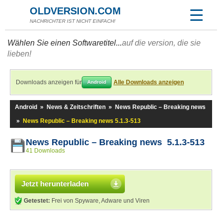
OLDVERSION.COM
NACHRICHTER IST NICHT EINFACH!
Wählen Sie einen Softwaretitel...
auf die version, die sie
lieben!
Downloads anzeigen für
Alle Downloads anzeigen
Android
Android
»
News & Zeitschriften
»
News Republic – Breaking news
»
News Republic – Breaking news 5.1.3-513
News Republic – Breaking news 5.1.3-513
41 Downloads
Jetzt herunterladen
Getestet:
Frei von Spyware, Adware und Viren