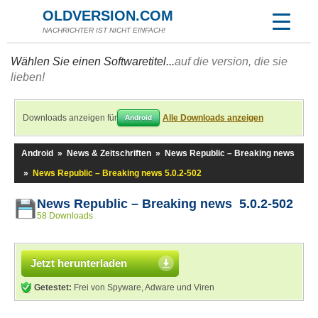
OLDVERSION.COM
NACHRICHTER IST NICHT EINFACH!
Wählen Sie einen Softwaretitel...
auf die version, die sie
lieben!
Downloads anzeigen für
Alle Downloads anzeigen
Android
Android
»
News & Zeitschriften
»
News Republic – Breaking news
»
News Republic – Breaking news 5.0.2-502
News Republic – Breaking news 5.0.2-502
58 Downloads
Jetzt herunterladen
Getestet:
Frei von Spyware, Adware und Viren