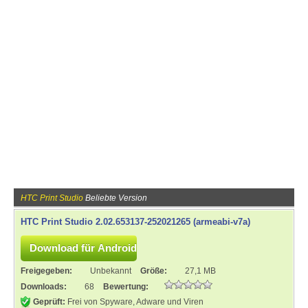
HTC Print Studio
Beliebte Version
HTC Print Studio 2.02.653137-252021265 (armeabi-v7a)
Freigegeben:
Unbekannt
Größe:
27,1 MB
Downloads:
68
Bewertung:
Geprüft:
Frei von Spyware, Adware und Viren