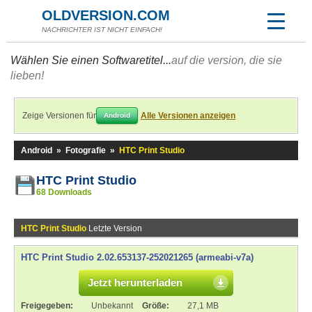
OLDVERSION.COM
NACHRICHTER IST NICHT EINFACH!
Wählen Sie einen Softwaretitel...
auf die version, die sie
lieben!
Zeige Versionen für
Alle Versionen anzeigen
Android
Android
»
Fotografie
»
HTC Print Studio
HTC Print Studio
68 Downloads
HTC Print Studio
Letzte Version
HTC Print Studio 2.02.653137-252021265 (armeabi-v7a)
Jetzt herunterladen
Freigegeben:
Unbekannt
Größe:
27,1 MB