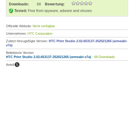
Downloads:
68
Bewertung:
Tested:
Free from spyware, adware and viruses
Offizielle Website:
Nicht verfügbar
Unternehmen:
HTC Corporation
Zuletzt hinzugefügte Version:
HTC Print Studio 2.02.653137-252021265 (armeabi-
v7a)
Beliebteste Version:
HTC Print Studio 2.02.653137-252021265 (armeabi-v7a)
- 68 Downloads
Anteil: