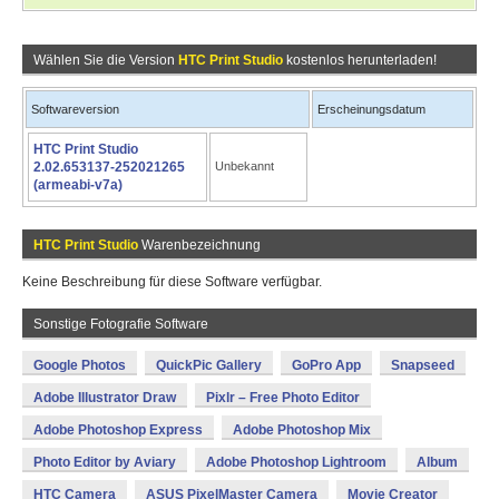
Wählen Sie die Version
HTC Print Studio
kostenlos herunterladen!
Softwareversion
Erscheinungsdatum
HTC Print Studio
2.02.653137-252021265
Unbekannt
(armeabi-v7a)
HTC Print Studio
Warenbezeichnung
Keine Beschreibung für diese Software verfügbar.
Sonstige Fotografie Software
Google Photos
QuickPic Gallery
GoPro App
Snapseed
Adobe Illustrator Draw
Pixlr – Free Photo Editor
Adobe Photoshop Express
Adobe Photoshop Mix
Photo Editor by Aviary
Adobe Photoshop Lightroom
Album
HTC Camera
ASUS PixelMaster Camera
Movie Creator