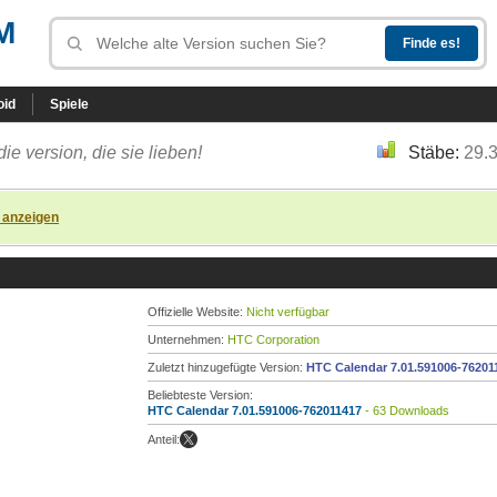
M
oid
Spiele
die version, die sie lieben!
Stäbe:
29.
 anzeigen
Offizielle Website:
Nicht verfügbar
Unternehmen:
HTC Corporation
Zuletzt hinzugefügte Version:
HTC Calendar 7.01.591006-76201
Beliebteste Version:
HTC Calendar 7.01.591006-762011417
- 63 Downloads
Anteil: