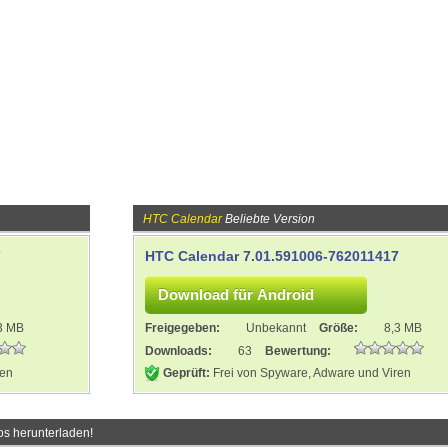
HTC Calendar
Beliebte Version
7
HTC Calendar 7.01.591006-762011417
3 MB
Freigegeben:
Unbekannt
Größe:
8,3 MB
Downloads:
63
Bewertung:
ren
Geprüft:
Frei von Spyware, Adware und Viren
os herunterladen!