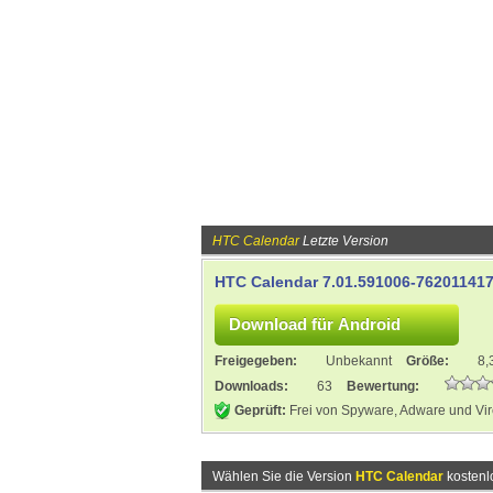
HTC Calendar
Letzte Version
HTC Calendar 7.01.591006-76201141
Freigegeben:
Unbekannt
Größe:
8,
Downloads:
63
Bewertung:
Geprüft:
Frei von Spyware, Adware und Vi
Wählen Sie die Version
HTC Calendar
kostenl