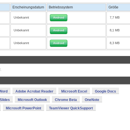
Erscheinungsdatum
Betriebssystem
Größe
Unbekannt
7,7 MB
Android
Unbekannt
8,1 MB
Android
Unbekannt
8,3 MB
Android
.
 Word
Adobe Acrobat Reader
Microsoft Excel
Google Docs
Slides
Microsoft Outlook
Chrome Beta
OneNote
Microsoft PowerPoint
TeamViewer QuickSupport