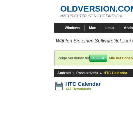
OLDVERSION.CO
NACHRICHTER IST NICHT EINFACH!
Windows
Mac
Linux
Andr
Wählen Sie einen Softwaretitel...
auf 
Zeige Versionen für
Alle Versionen
Android
Android
»
Produktivität
»
HTC Calendar
HTC Calendar
147 Downloads