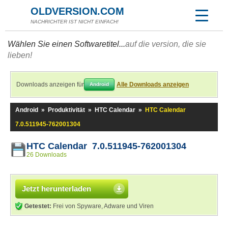
OLDVERSION.COM
NACHRICHTER IST NICHT EINFACH!
Wählen Sie einen Softwaretitel...
auf die version, die sie
lieben!
Downloads anzeigen für
Alle Downloads anzeigen
Android
Android
»
Produktivität
»
HTC Calendar
»
HTC Calendar
7.0.511945-762001304
HTC Calendar 7.0.511945-762001304
26 Downloads
Jetzt herunterladen
Getestet:
Frei von Spyware, Adware und Viren