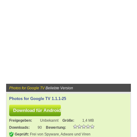
Photos for Google TV
Beliebte Version
Photos for Google TV 1.1.1-25
Freigegeben:
Unbekannt
Größe:
1,4 MB
Downloads:
90
Bewertung:
Geprüft:
Frei von Spyware, Adware und Viren