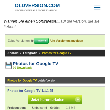
OLDVERSION.COM
NACHRICHTER IST NICHT EINFACH!
Wählen Sie einen Softwaretitel...
auf die version, die sie
lieben!
Zeige Versionen für
Alle Versionen anzeigen
Android
Android
»
Fotografie
»
Photos for Google TV
Photos for Google TV
90 Downloads
Photos for Google TV
Letzte Version
Photos for Google TV 1.1.1-25
Jetzt herunterladen
Freigegeben:
Unbekannt
Größe:
1,4 MB