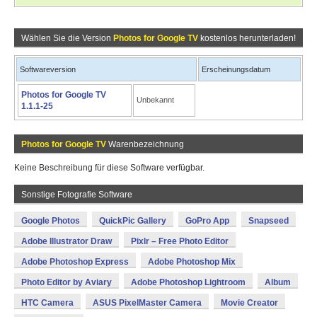
Wählen Sie die Version
Photos for Google TV
kostenlos herunterladen!
Softwareversion
Erscheinungsdatum
Photos for Google TV
Unbekannt
1.1.1-25
Photos for Google TV
Warenbezeichnung
Keine Beschreibung für diese Software verfügbar.
Sonstige Fotografie Software
Google Photos
QuickPic Gallery
GoPro App
Snapseed
Adobe Illustrator Draw
Pixlr – Free Photo Editor
Adobe Photoshop Express
Adobe Photoshop Mix
Photo Editor by Aviary
Adobe Photoshop Lightroom
Album
HTC Camera
ASUS PixelMaster Camera
Movie Creator