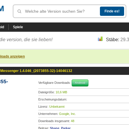
M
oid
Spiele
die version, die sie lieben!
Stäbe:
29.
loads anzeigen
Messenger 1.4.046_(2073855-32)-14046132
55-
Verfügbare Downloads:
Android
Dateigröße:
10,6 MB
Erscheinungsdatum:
Lizenz:
Unbekannt
Unternehmen:
Google, Inc.
Downloads insgesamt:
48
Beitrag:
Shane_Parkar