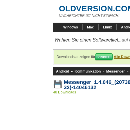
OLDVERSION.CO
NACHRICHTER IST NICHT EINFACH!
Windows
Mac
Linux
Andr
Wählen Sie einen Softwaretitel...
auf 
Downloads anzeigen für
Alle Down
Android
Android
»
Kommunikation
»
Messenger
»
Messenger 1.4.046_(20738
32)-14046132
48 Downloads