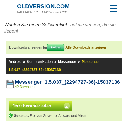
OLDVERSION.COM
NACHRICHTER IST NICHT EINFACH!
Wählen Sie einen Softwaretitel...
auf die version, die sie
lieben!
Downloads anzeigen für
Alle Downloads anzeigen
Android
Android
»
Kommunikation
»
Messenger
»
Messenger
1.5.037_(2294727-36)-15037136
Messenger 1.5.037_(2294727-36)-15037136
42 Downloads
Jetzt herunterladen
Getestet:
Frei von Spyware, Adware und Viren