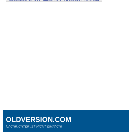
OLDVERSION.COM
NACHRICHTER IST NICHT EINFACH!