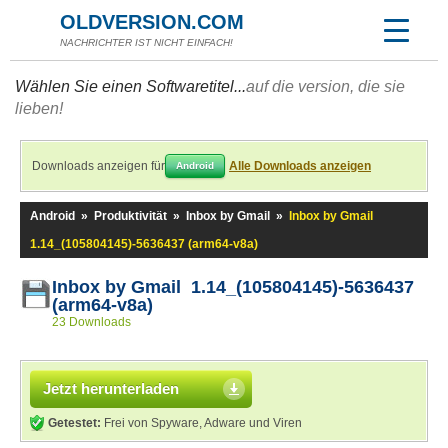
OLDVERSION.COM
NACHRICHTER IST NICHT EINFACH!
Wählen Sie einen Softwaretitel...
auf die version, die sie
lieben!
Downloads anzeigen für
Alle Downloads anzeigen
Android
Android
»
Produktivität
»
Inbox by Gmail
»
Inbox by Gmail
1.14_(105804145)-5636437 (arm64-v8a)
Inbox by Gmail 1.14_(105804145)-5636437
(arm64-v8a)
23 Downloads
Jetzt herunterladen
Getestet:
Frei von Spyware, Adware und Viren