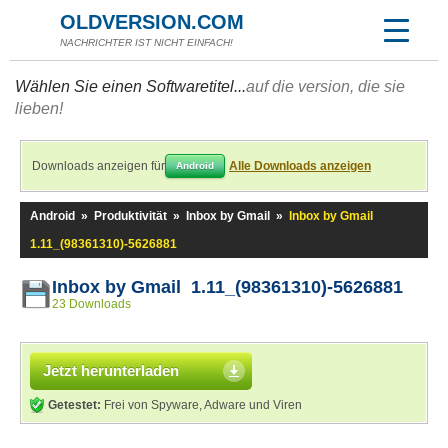
OLDVERSION.COM
NACHRICHTER IST NICHT EINFACH!
Wählen Sie einen Softwaretitel...
auf die version, die sie
lieben!
Downloads anzeigen für
Alle Downloads anzeigen
Android
Android
»
Produktivität
»
Inbox by Gmail
»
Inbox by Gmail
1.11_(98361310)-5626881
Inbox by Gmail 1.11_(98361310)-5626881
23 Downloads
Jetzt herunterladen
Getestet:
Frei von Spyware, Adware und Viren