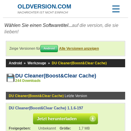
OLDVERSION.COM
NACHRICHTER IST NICHT EINFACH!
Wählen Sie einen Softwaretitel...
auf die version, die sie
lieben!
Zeige Versionen für
Alle Versionen anzeigen
Android
Android
»
Werkzeuge
»
DU Cleaner(Boost&Clear Cache)
DU Cleaner(Boost&Clear Cache)
244 Downloads
DU Cleaner(Boost&Clear Cache)
Letzte Version
DU Cleaner(Boost&Clear Cache) 1.1.6-197
Jetzt herunterladen
Freigegeben:
Unbekannt
Größe:
1,7 MB