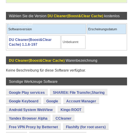
Wählen Sie die Version
DU Cleaner(Boost&Clear Cache)
kostenlos
herunterladen!
Softwareversion
Erscheinungsdatum
DU Cleaner(Boost&Clear
Unbekannt
Cache) 1.1.6-197
DU Cleaner(Boost&Clear Cache)
Warenbezeichnung
Keine Beschreibung für diese Software verfügbar.
Sonstige Werkzeuge Software
Google Play services
SHAREit: File Transfer,Sharing
Google Keyboard
Google
Account Manager
Android System WebView
Kingo ROOT
Yandex Browser Alpha
CCleaner
Free VPN Proxy by Betternet
Flashify (for root users)