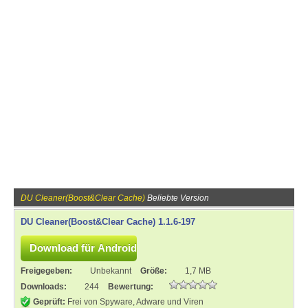
DU Cleaner(Boost&Clear Cache)
Beliebte Version
DU Cleaner(Boost&Clear Cache) 1.1.6-197
Freigegeben:
Unbekannt
Größe:
1,7 MB
Downloads:
244
Bewertung:
Geprüft:
Frei von Spyware, Adware und Viren