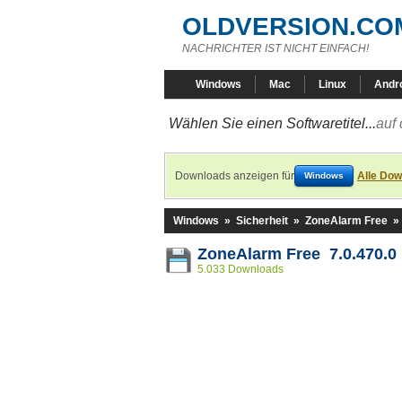
OLDVERSION.CO
NACHRICHTER IST NICHT EINFACH!
Windows
Mac
Linux
Andr
Wählen Sie einen Softwaretitel...
auf 
Downloads anzeigen für
Alle Dow
Windows
Windows
»
Sicherheit
»
ZoneAlarm Free
»
ZoneAlarm Free 7.0.470.0
5.033 Downloads