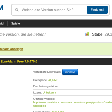
M
oid
Spiele
die version, die sie lieben!
Stäbe:
29.
nloads anzeigen
ZoneAlarm Free 7.0.470.0
Verfügbare Downloads:
Windows
Dateigröße:
44,6 MB
Erscheinungsdatum:
Lizenz:
Unbekannt
Offizielle Website:
http://www.zonelabs.com/store/content/company/products/znalm
wnload.jsp