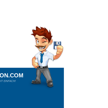
ION.COM
HT EINFACH!