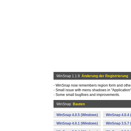
WinSnap 1.1.9
Änderung der Registrierung
- WinSnap now remembers region form and other
- Small issue with menu shadows in "Application
- Some small bugfixes and improvements.
WinSnap
Bauten
WinSnap 4.0.5 (Windows)
WinSnap 4.0.4
WinSnap 4.0.1 (Windows)
WinSnap 3.5.7