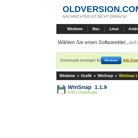
OLDVERSION.CO
NACHRICHTER IST NICHT EINFACH!
Windows
Mac
Linux
Andr
Wählen Sie einen Softwaretitel...
auf 
Downloads anzeigen für
Alle Dow
Windows
Windows
»
Grafik
»
WinSnap
»
WinSnap 1.
WinSnap 1.1.9
6.951 Downloads