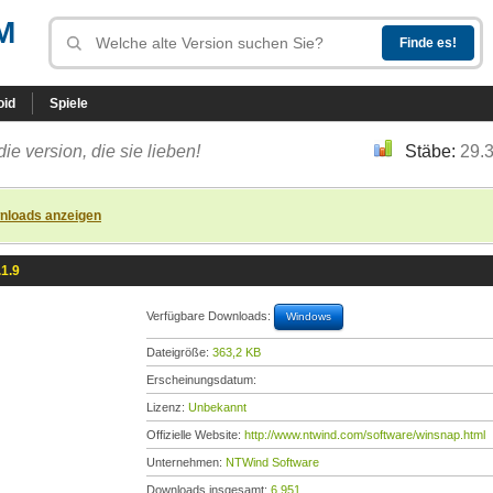
M
oid
Spiele
die version, die sie lieben!
Stäbe:
29.
nloads anzeigen
1.9
Verfügbare Downloads:
Windows
Dateigröße:
363,2 KB
Erscheinungsdatum:
Lizenz:
Unbekannt
Offizielle Website:
http://www.ntwind.com/software/winsnap.html
Unternehmen:
NTWind Software
Downloads insgesamt:
6.951