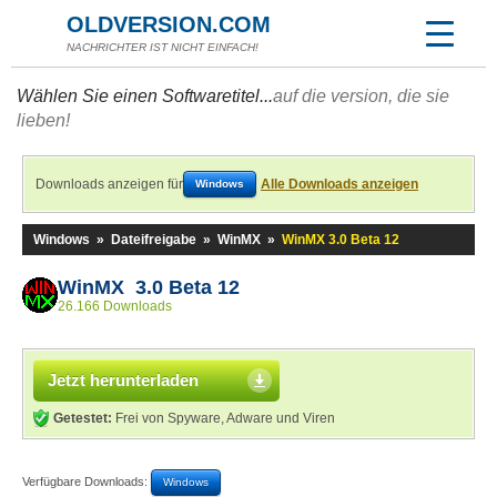
OLDVERSION.COM
NACHRICHTER IST NICHT EINFACH!
Wählen Sie einen Softwaretitel...
auf die version, die sie
lieben!
Downloads anzeigen für
Alle Downloads anzeigen
Windows
Windows
»
Dateifreigabe
»
WinMX
»
WinMX 3.0 Beta 12
WinMX 3.0 Beta 12
26.166 Downloads
Jetzt herunterladen
Getestet:
Frei von Spyware, Adware und Viren
Verfügbare Downloads:
Windows