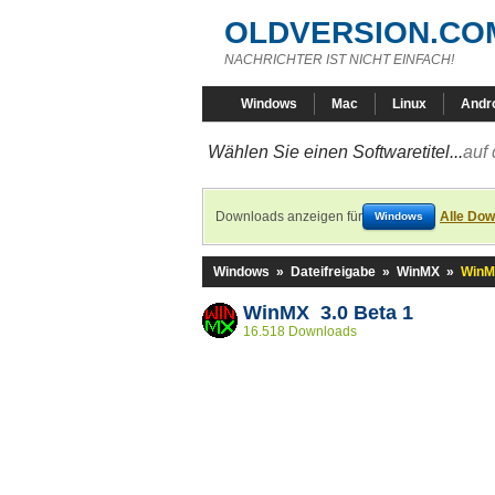
OLDVERSION.CO
NACHRICHTER IST NICHT EINFACH!
Windows
Mac
Linux
Andr
Wählen Sie einen Softwaretitel...
auf 
Downloads anzeigen für
Alle Dow
Windows
Windows
»
Dateifreigabe
»
WinMX
»
WinMX
WinMX 3.0 Beta 1
16.518 Downloads