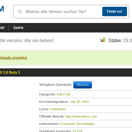
M
oid
Spiele
die version, die sie lieben!
Stäbe:
29.
nloads anzeigen
 3.0 Beta 1
Verfügbare Downloads:
Windows
Dateigröße:
636,0 KB
Erscheinungsdatum:
Jan 30, 2002
Lizenz:
Unbekannt
Offizielle Website:
http://www.winmx.com
Unternehmen:
Frontcode Technologies
Downloads insgesamt:
16.518