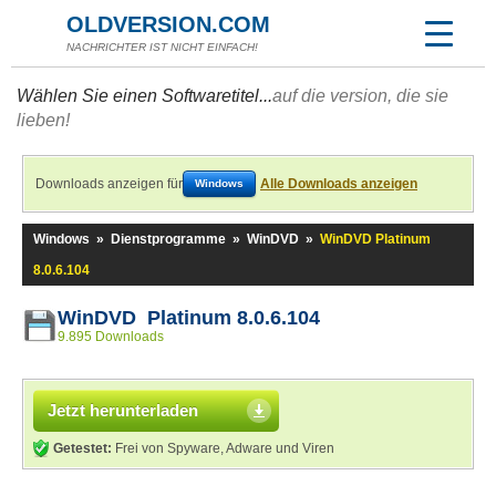
OLDVERSION.COM
NACHRICHTER IST NICHT EINFACH!
Wählen Sie einen Softwaretitel...
auf die version, die sie
lieben!
Downloads anzeigen für
Alle Downloads anzeigen
Windows
Windows
»
Dienstprogramme
»
WinDVD
»
WinDVD Platinum
8.0.6.104
WinDVD Platinum 8.0.6.104
9.895 Downloads
Jetzt herunterladen
Getestet:
Frei von Spyware, Adware und Viren