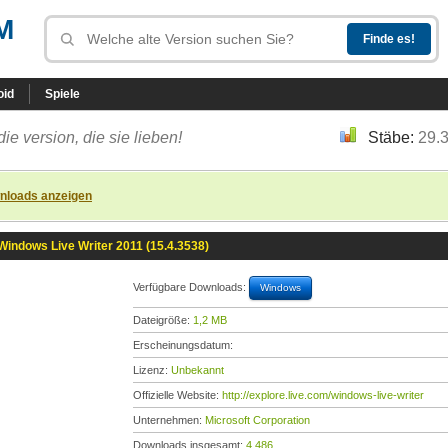
M
oid
Spiele
die version, die sie lieben!
Stäbe:
29.
nloads anzeigen
Windows Live Writer 2011 (15.4.3538)
Verfügbare Downloads:
Windows
Dateigröße:
1,2 MB
Erscheinungsdatum:
Lizenz:
Unbekannt
Offizielle Website:
http://explore.live.com/windows-live-writer
Unternehmen:
Microsoft Corporation
Downloads insgesamt:
4.486