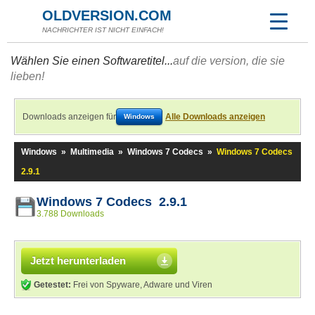
OLDVERSION.COM
NACHRICHTER IST NICHT EINFACH!
Wählen Sie einen Softwaretitel...
auf die version, die sie
lieben!
Downloads anzeigen für
Alle Downloads anzeigen
Windows
Windows
»
Multimedia
»
Windows 7 Codecs
»
Windows 7 Codecs
2.9.1
Windows 7 Codecs 2.9.1
3.788 Downloads
Jetzt herunterladen
Getestet:
Frei von Spyware, Adware und Viren