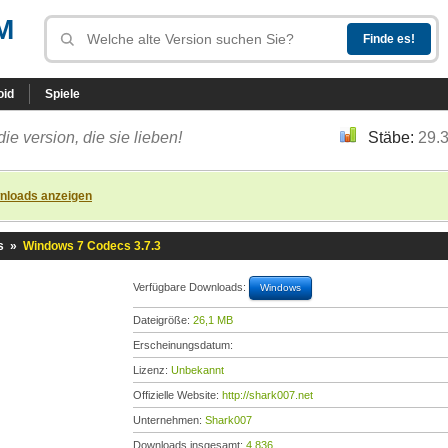
M
oid
Spiele
die version, die sie lieben!
Stäbe:
29.
nloads anzeigen
s
»
Windows 7 Codecs 3.7.3
Verfügbare Downloads:
Windows
Dateigröße:
26,1 MB
Erscheinungsdatum:
Lizenz:
Unbekannt
Offizielle Website:
http://shark007.net
Unternehmen:
Shark007
Downloads insgesamt:
4.836