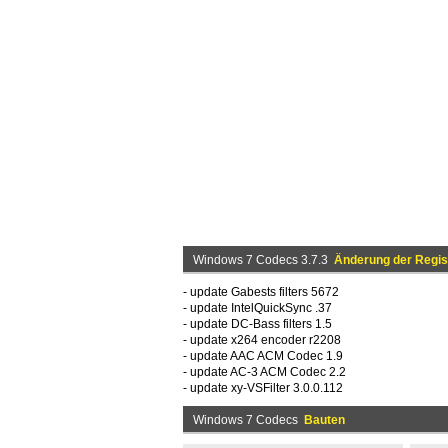
Windows 7 Codecs 3.7.3
Änderung der Regis
- update Gabests filters 5672
- update IntelQuickSync .37
- update DC-Bass filters 1.5
- update x264 encoder r2208
- update AAC ACM Codec 1.9
- update AC-3 ACM Codec 2.2
- update xy-VSFilter 3.0.0.112
Windows 7 Codecs
Bauten