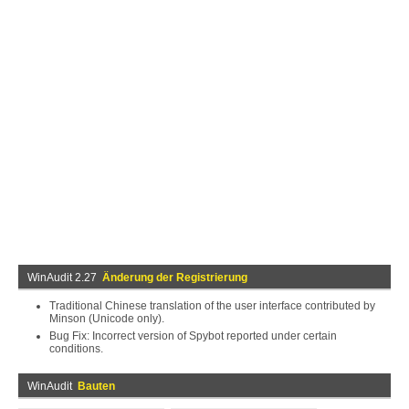
WinAudit 2.27
Änderung der Registrierung
Traditional Chinese translation of the user interface contributed by
Minson (Unicode only).
Bug Fix: Incorrect version of Spybot reported under certain
conditions.
WinAudit
Bauten