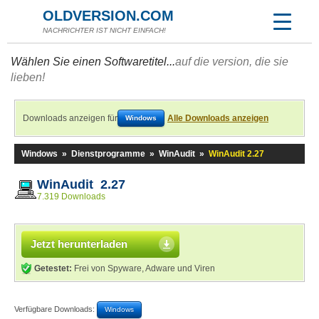
OLDVERSION.COM
NACHRICHTER IST NICHT EINFACH!
Wählen Sie einen Softwaretitel...
auf die version, die sie
lieben!
Downloads anzeigen für
Alle Downloads anzeigen
Windows
Windows
»
Dienstprogramme
»
WinAudit
»
WinAudit 2.27
WinAudit 2.27
7.319 Downloads
Jetzt herunterladen
Getestet:
Frei von Spyware, Adware und Viren
Verfügbare Downloads:
Windows