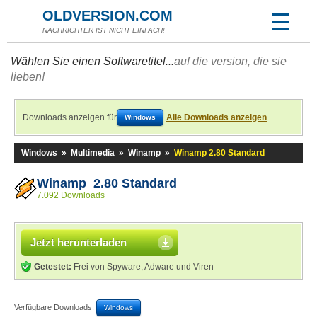
OLDVERSION.COM
NACHRICHTER IST NICHT EINFACH!
Wählen Sie einen Softwaretitel...
auf die version, die sie
lieben!
Downloads anzeigen für
Alle Downloads anzeigen
Windows
Windows
»
Multimedia
»
Winamp
»
Winamp 2.80 Standard
Winamp 2.80 Standard
7.092 Downloads
Jetzt herunterladen
Getestet:
Frei von Spyware, Adware und Viren
Verfügbare Downloads:
Windows