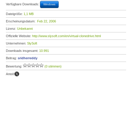
Verfügbare Downloads:
Windows
Dateigröße:
1,1 MB
Erscheinungsdatum:
Feb 22, 2006
Lizenz:
Unbekannt
Offizielle Website:
http://www.slysoft.com/en/virtual-clonedrive.html
Unternehmen:
SlySoft
Downloads insgesamt:
10.991
Beitrag:
sridherreddy
Bewertung:
(0 stimmen)
Anteil: