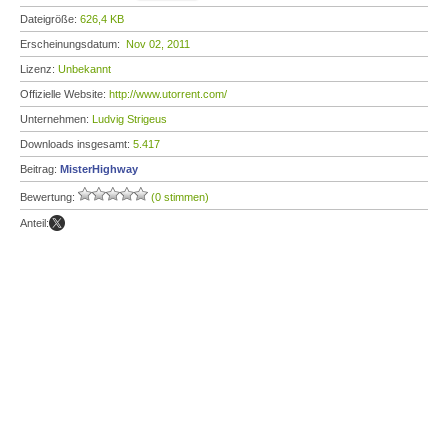
Dateigröße:
626,4 KB
Erscheinungsdatum:
Nov 02, 2011
Lizenz:
Unbekannt
Offizielle Website:
http://www.utorrent.com/
Unternehmen:
Ludvig Strigeus
Downloads insgesamt:
5.417
Beitrag:
MisterHighway
Bewertung:
(0 stimmen)
Anteil: