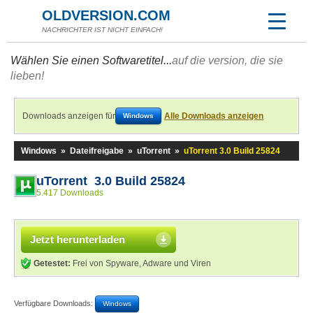
OLDVERSION.COM
NACHRICHTER IST NICHT EINFACH!
Wählen Sie einen Softwaretitel...
auf die version, die sie
lieben!
Downloads anzeigen für
Alle Downloads anzeigen
Windows
Windows
»
Dateifreigabe
»
uTorrent
»
uTorrent 3.0 Build 25824
uTorrent 3.0 Build 25824
5.417 Downloads
Jetzt herunterladen
Getestet:
Frei von Spyware, Adware und Viren
Verfügbare Downloads:
Windows