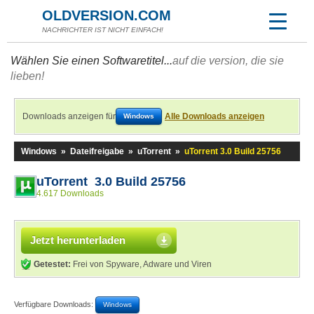
OLDVERSION.COM
NACHRICHTER IST NICHT EINFACH!
Wählen Sie einen Softwaretitel...
auf die version, die sie
lieben!
Downloads anzeigen für
Alle Downloads anzeigen
Windows
Windows
»
Dateifreigabe
»
uTorrent
»
uTorrent 3.0 Build 25756
uTorrent 3.0 Build 25756
4.617 Downloads
Jetzt herunterladen
Getestet:
Frei von Spyware, Adware und Viren
Verfügbare Downloads:
Windows