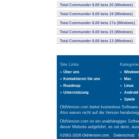
Total Commander 8.00 beta 20 (Windows)
Total Commander 8.00 beta 19 (Windows)
Total Commander 8.00 beta 17a (Windows)
Total Commander 8.00 beta 15 (Windows)
Total Commander 8.00 beta 13 (Windows)
Site Links
Kategorie
Über uns
Window
Kontaktieren Sie uns
Mac
Roadmap
Linux
Unterstützung
Android
Spiele
OldVersion.com bietet kostenlose Software
Also warum nicht auf die Version herabsteige
OldVersion.com ist ein unabhängiges Softwa
dieser Website aufgeführt, es sei denn, aus
©2001-2026 OldVersion.com.
Datenschutz