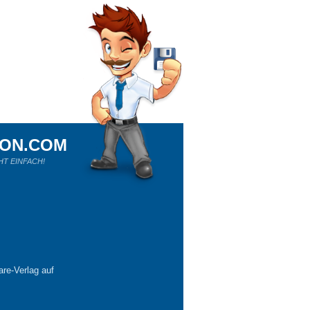
ION.COM
HT EINFACH!
re-Verlag auf