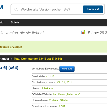
M
oid
Spiele
die version, die sie lieben!
Stäbe:
29.
nloads anzeigen
mander
»
Total Commander 8.0 (Beta 6) (x64)
 6) (x64)
Verfügbare Downloads:
Windows
Dateigröße:
4,1 MB
Erscheinungsdatum:
Okt 21, 2011
Lizenz:
Unbekannt
Offizielle Website:
http://www.ghisler.com/
Unternehmen:
Christian Ghisler
Downloads insgesamt:
4.681