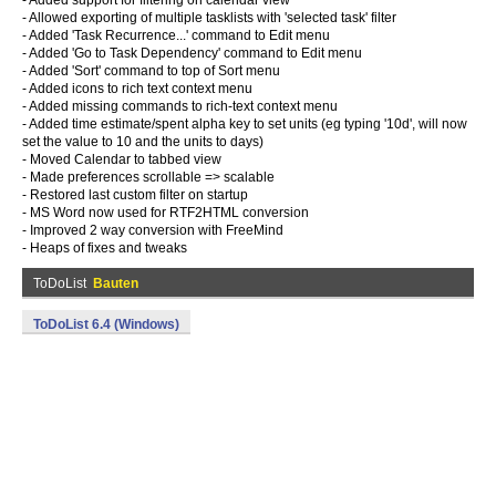
- Added support for filtering on calendar view
- Allowed exporting of multiple tasklists with 'selected task' filter
- Added 'Task Recurrence...' command to Edit menu
- Added 'Go to Task Dependency' command to Edit menu
- Added 'Sort' command to top of Sort menu
- Added icons to rich text context menu
- Added missing commands to rich-text context menu
- Added time estimate/spent alpha key to set units (eg typing '10d', will now
set the value to 10 and the units to days)
- Moved Calendar to tabbed view
- Made preferences scrollable => scalable
- Restored last custom filter on startup
- MS Word now used for RTF2HTML conversion
- Improved 2 way conversion with FreeMind
- Heaps of fixes and tweaks
ToDoList
Bauten
ToDoList 6.4 (Windows)