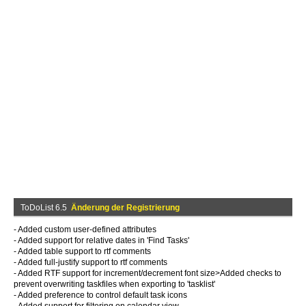
ToDoList 6.5
Änderung der Registrierung
- Added custom user-defined attributes
- Added support for relative dates in 'Find Tasks'
- Added table support to rtf comments
- Added full-justify support to rtf comments
- Added RTF support for increment/decrement font size>Added checks to
prevent overwriting taskfiles when exporting to 'tasklist'
- Added preference to control default task icons