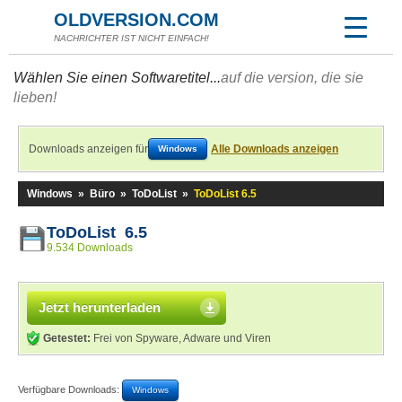
OLDVERSION.COM
NACHRICHTER IST NICHT EINFACH!
Wählen Sie einen Softwaretitel...
auf die version, die sie
lieben!
Downloads anzeigen für
Alle Downloads anzeigen
Windows
Windows
»
Büro
»
ToDoList
»
ToDoList 6.5
ToDoList 6.5
9.534 Downloads
Jetzt herunterladen
Getestet:
Frei von Spyware, Adware und Viren
Verfügbare Downloads:
Windows