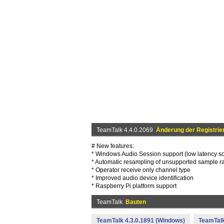
TeamTalk 4.4.0.2069
Änderung der Registrie
# New features:
* Windows Audio Session support (low latency s
* Automatic resampling of unsupported sample r
* Operator receive only channel type
* Improved audio device identification
* Raspberry Pi platform support
TeamTalk
Bauten
TeamTalk 4.3.0.1891 (Windows)
TeamTalk