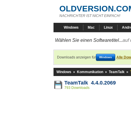
OLDVERSION.CO
NACHRICHTER IST NICHT EINFACH!
Windows
Mac
Linux
Andr
Wählen Sie einen Softwaretitel...
auf 
Downloads anzeigen für
Alle Dow
Windows
Windows
»
Kommunikation
»
TeamTalk
»
TeamTalk 4.4.0.2069
793 Downloads