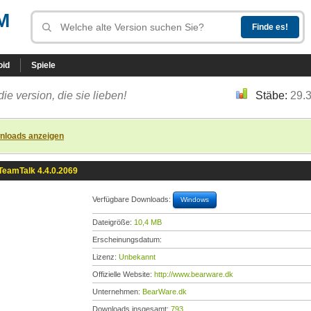
M
oid
Spiele
die version, die sie lieben!
Stäbe:
29.
nloads anzeigen
TeamTalk 4.4.0.2069
Verfügbare Downloads:
Windows
Dateigröße:
10,4 MB
Erscheinungsdatum:
Lizenz:
Unbekannt
Offizielle Website:
http://www.bearware.dk
Unternehmen:
BearWare.dk
Downloads insgesamt:
793